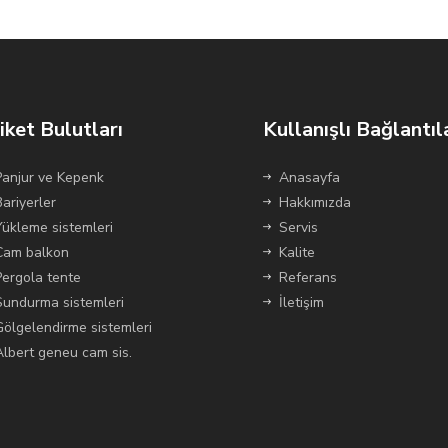
iket Bulutları
Kullanışlı Bağlantıl
Panjur ve Kepenk
Anasayfa
Bariyerler
Hakkımızda
Yükleme sistemleri
Servis
Cam balkon
Kalite
Pergola tente
Referans
Sundurma sistemleri
İletişim
Gölgelendirme sistemleri
Albert geneu cam sis.