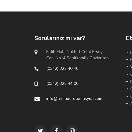
Sorularınız mı var?
Et
Fatih Mah. Nükhet Celal Ersoy
Cad. No :4 Şehitkamil / Gaziantep
(0342) 322 40 40
(0342) 322 44 00
info@armadorotomasyon.com