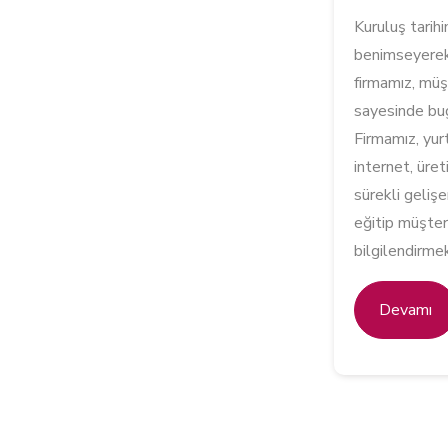
Kuruluş tarihi
benimseyerek,
firmamız, müşt
sayesinde bug
Firmamız, yurt 
internet, üre
sürekli geliş
eğitip müşteri
bilgilendirmek
Devamı