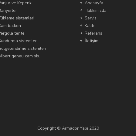
Panjur ve Kepenk
Anasayfa
Bariyerler
Hakkımızda
Yükleme sistemleri
Servis
Cam balkon
Kalite
Pergola tente
Referans
Sundurma sistemleri
İletişim
Gölgelendirme sistemleri
Albert geneu cam sis.
Copyright © Armador Yapı 2020