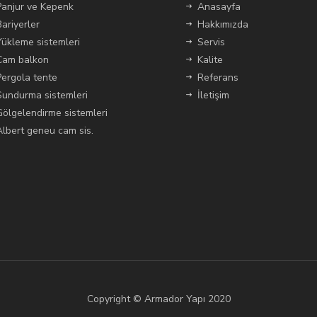
Panjur ve Kepenk
Anasayfa
Bariyerler
Hakkımızda
Yükleme sistemleri
Servis
Cam balkon
Kalite
Pergola tente
Referans
Sundurma sistemleri
İletişim
Gölgelendirme sistemleri
Albert geneu cam sis.
Copyright © Armador Yapı 2020