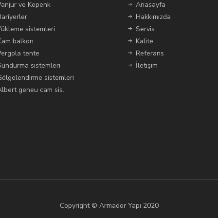
Panjur ve Kepenk
Anasayfa
Bariyerler
Hakkımızda
Yükleme sistemleri
Servis
Cam balkon
Kalite
Pergola tente
Referans
Sundurma sistemleri
İletişim
Gölgelendirme sistemleri
Albert geneu cam sis.
Copyright © Armador Yapı 2020