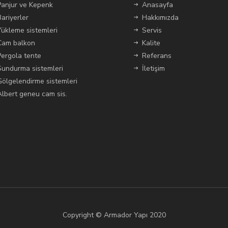
Panjur ve Kepenk
Anasayfa
Bariyerler
Hakkımızda
Yükleme sistemleri
Servis
Cam balkon
Kalite
Pergola tente
Referans
Sundurma sistemleri
İletişim
Gölgelendirme sistemleri
Albert geneu cam sis.
Copyright © Armador Yapı 2020