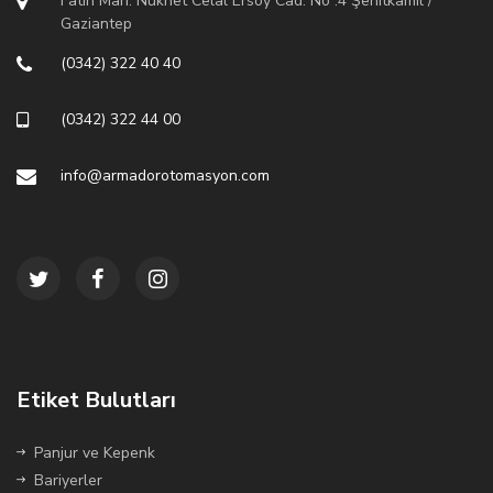
Fatih Mah. Nükhet Celal Ersoy Cad. No :4 Şehitkamil /
Gaziantep
(0342) 322 40 40
(0342) 322 44 00
info@armadorotomasyon.com
Etiket Bulutları
Panjur ve Kepenk
Bariyerler